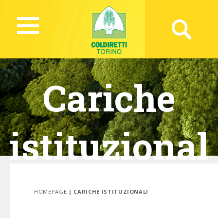
Cariche
istituzional
i
HOMEPAGE
| CARICHE ISTITUZIONALI